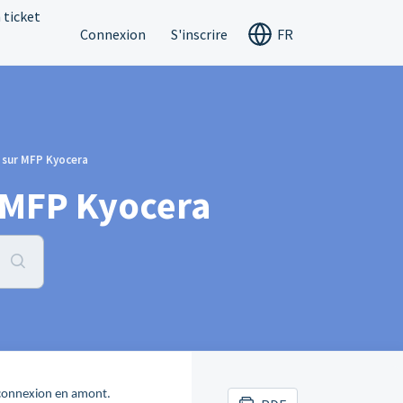
 ticket
Connexion
S'inscrire
FR
e sur MFP Kyocera
r MFP Kyocera
e connexion en amont.