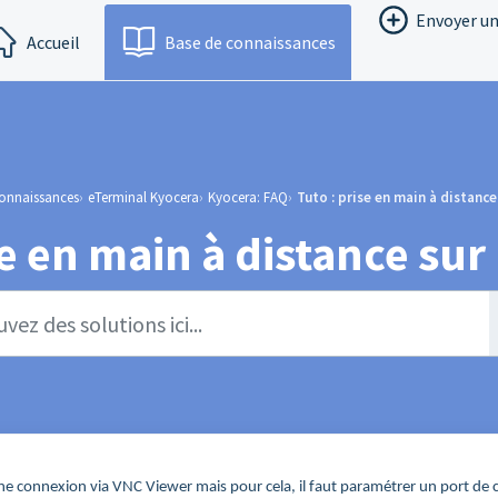
Envoyer un
Accueil
Base de connaissances
connaissances
eTerminal Kyocera
Kyocera: FAQ
Tuto : prise en main à distanc
se en main à distance su
re une connexion via VNC Viewer mais pour cela, il faut paramétrer un port d