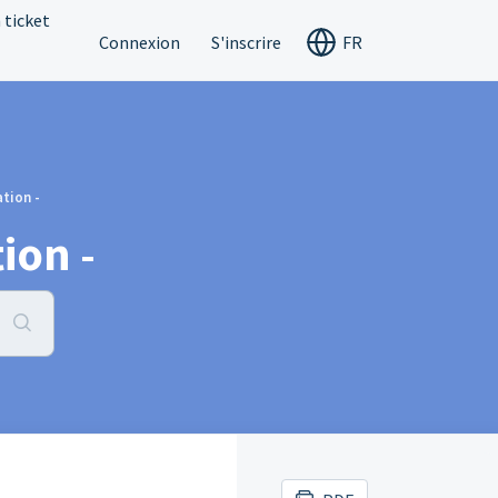
 ticket
Connexion
S'inscrire
FR
ation -
ion -