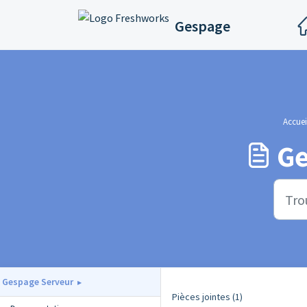
Passer au contenu principal
Gespage
Accuei
Ge
Gespage Serveur
Pièces jointes (1)