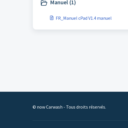
Manuel (1)
FR_Manuel cPad V1.4 manuel
© now Carwash - Tous droits réservés.